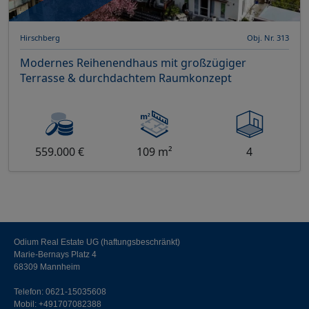
Hirschberg
Obj. Nr. 313
Modernes Reihenendhaus mit großzügiger
Terrasse & durchdachtem Raumkonzept
559.000 €
109 m²
4
Odium Real Estate UG (haftungsbeschränkt)
Marie-Bernays Platz 4
68309 Mannheim
Telefon:
0621-15035608
Mobil:
+491707082388