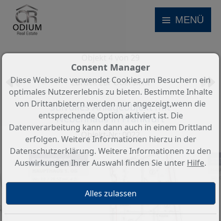
MENÜ
Objekt 4 von 29
Consent Manager
Diese Webseite verwendet Cookies,um Besuchern ein
Zurück zur Übersicht
optimales Nutzererlebnis zu bieten. Bestimmte Inhalte
von Drittanbietern werden nur angezeigt,wenn die
stilvolles Anlageobjekt mit
entsprechende Option aktiviert ist. Die
Nebenhaus in Frankfurt
Datenverarbeitung kann dann auch in einem Drittland
Objekt-Nr.: 0022
erfolgen. Weitere Informationen hierzu in der
Datenschutzerklärung. Weitere Informationen zu den
Auswirkungen Ihrer Auswahl finden Sie unter
Hilfe
.