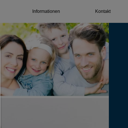
Informationen
Kontakt
Consent Manager
HILFE
Um fortfahren zu können,müssen Sie eine Cookie-Auswahl treffen. Nac
erhalten Sie eine Erläuterung der verschiedenen Optionen und ihrer B
Alles zulassen:
Jedes Cookie wie z.B. Tracking- und Analytische-Cookies sowie Drittan
Inhalte.
Auswahl erlauben:
Es werden nur Drittanbieter-Inhalte oder die Cookie-Arten zugelassen d
den Checkboxen angehakt haben.
Nur notwendiges zulassen:
Es werden nur die technisch notwendigen Cookies zugelassen und 
Drittanbieter-Inhalte.
Sie können Ihre Cookie-Einstellung jederzeit hier ändern:
Cookie-Details
|
Datenschutz
|
Impressum