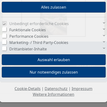
Unbedingt erforderliche Cookies
Funktionale Cookies
Performance Cookies
Marketing- / Third Party-Cookies
Drittanbieter-Inhalte
läche ca.:
Grundstück ca.
37 m²
607 m²
Cookie-Details
|
Datenschutz
|
Impressum
Weitere Informationen