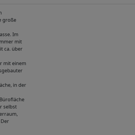
m
ne große
rasse. Im
immer mit
t ca. über
r mit einem
usgebauter
äche, in der
 Bürofläche
 selbst
lerraum,
 Der