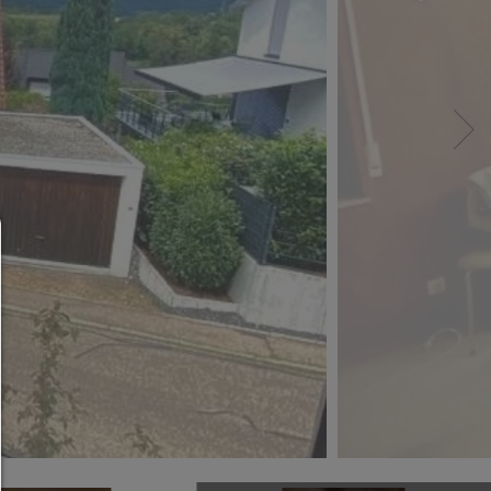
Consent Manager
HILFE
Um fortfahren zu können,müssen Sie eine Cook
Auswahl treffen. Nachfolgend erhalten Sie ein
Erläuterung der verschiedenen Optionen und ih
Bedeutung.
Alles zulassen: