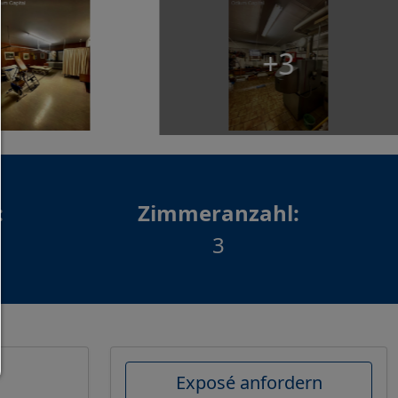
Jedes Cookie wie z.B. Tracking- und Analytische-Co
sowie Drittanbieter-Inhalte.
+3
Auswahl erlauben:
Es werden nur Drittanbieter-Inhalte oder die Coo
Arten zugelassen die Sie in den Checkboxen ange
haben.
Nur notwendiges zulassen:
Es werden nur die technisch notwendigen Cook
:
Zimmeranzahl:
zugelassen und keine Drittanbieter-Inhalte.
3
Sie können Ihre Cookie-Einstellung jederzeit hier ä
Cookie-Details
|
Datenschutz
|
Impressum
zurück
Exposé anfordern